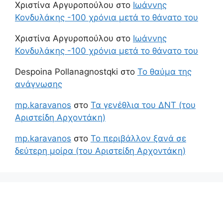
Χριστίνα Αργυροπούλου
στο
Ιωάννης
Κονδυλάκης -100 χρόνια μετά το θάνατο του
Χριστίνα Αργυροπούλου
στο
Ιωάννης
Κονδυλάκης -100 χρόνια μετά το θάνατο του
Despoina Pollanagnostqki
στο
Το θαύμα της
ανάγνωσης
mp.karavanos
στο
Τα γενέθλια του ΔΝΤ (του
Αριστείδη Αρχοντάκη)
mp.karavanos
στο
Το περιβάλλον ξανά σε
δεύτερη μοίρα (του Αριστείδη Αρχοντάκη)