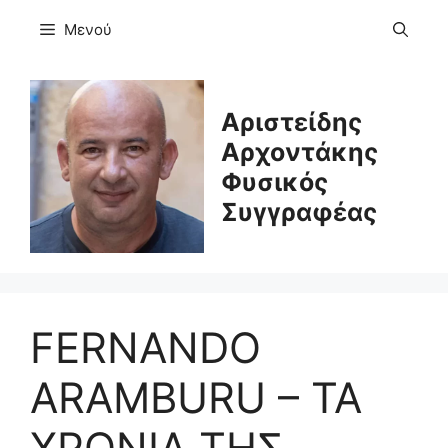
Μετάβαση
Μενού
σε
περιεχόμενο
Αριστείδης
Αρχοντάκης
Φυσικός
Συγγραφέας
FERNANDO
ARAMBURU – ΤΑ
ΧΡΟΝΙΑ ΤΗΣ