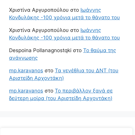
Χριστίνα Αργυροπούλου
στο
Ιωάννης
Κονδυλάκης -100 χρόνια μετά το θάνατο του
Χριστίνα Αργυροπούλου
στο
Ιωάννης
Κονδυλάκης -100 χρόνια μετά το θάνατο του
Despoina Pollanagnostqki
στο
Το θαύμα της
ανάγνωσης
mp.karavanos
στο
Τα γενέθλια του ΔΝΤ (του
Αριστείδη Αρχοντάκη)
mp.karavanos
στο
Το περιβάλλον ξανά σε
δεύτερη μοίρα (του Αριστείδη Αρχοντάκη)