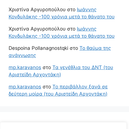
Χριστίνα Αργυροπούλου
στο
Ιωάννης
Κονδυλάκης -100 χρόνια μετά το θάνατο του
Χριστίνα Αργυροπούλου
στο
Ιωάννης
Κονδυλάκης -100 χρόνια μετά το θάνατο του
Despoina Pollanagnostqki
στο
Το θαύμα της
ανάγνωσης
mp.karavanos
στο
Τα γενέθλια του ΔΝΤ (του
Αριστείδη Αρχοντάκη)
mp.karavanos
στο
Το περιβάλλον ξανά σε
δεύτερη μοίρα (του Αριστείδη Αρχοντάκη)