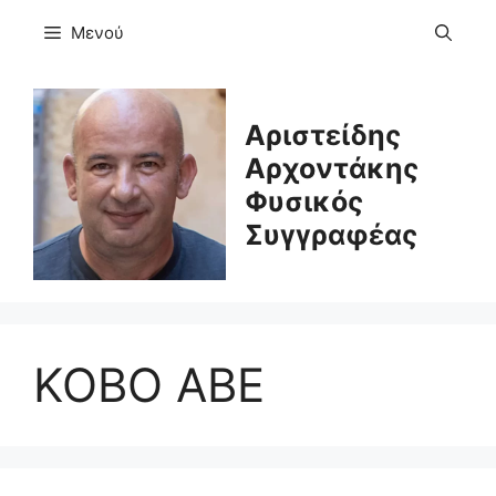
Μετάβαση
Μενού
σε
περιεχόμενο
Αριστείδης
Αρχοντάκης
Φυσικός
Συγγραφέας
KOBO ABE