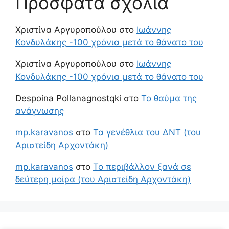
Πρόσφατα σχόλια
Χριστίνα Αργυροπούλου
στο
Ιωάννης
Κονδυλάκης -100 χρόνια μετά το θάνατο του
Χριστίνα Αργυροπούλου
στο
Ιωάννης
Κονδυλάκης -100 χρόνια μετά το θάνατο του
Despoina Pollanagnostqki
στο
Το θαύμα της
ανάγνωσης
mp.karavanos
στο
Τα γενέθλια του ΔΝΤ (του
Αριστείδη Αρχοντάκη)
mp.karavanos
στο
Το περιβάλλον ξανά σε
δεύτερη μοίρα (του Αριστείδη Αρχοντάκη)